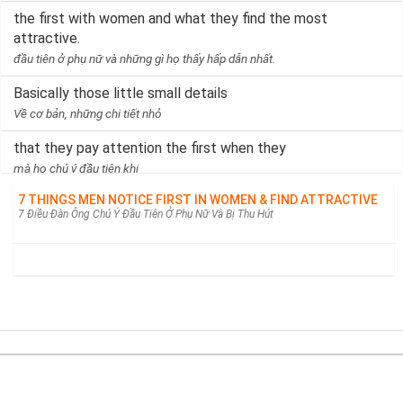
the first with women and what they find the most
attractive.
đầu tiên ở phụ nữ và những gì họ thấy hấp dẫn nhất.
Basically those little small details
Về cơ bản, những chi tiết nhỏ
that they pay attention the first when they
mà họ chú ý đầu tiên khi
7 THINGS MEN NOTICE FIRST IN WOMEN & FIND ATTRACTIVE
meet a woman for the first time.
7 Điều Đàn Ông Chú Ý Đầu Tiên Ở Phụ Nữ Và Bị Thu Hút
gặp một người phụ nữ lần đầu tiên.
I think it's good for you to be aware of these things
Tôi nghĩ rằng thật tốt khi bạn nhận thức được những điều này
so that you can make sure that your details are on
point.
để bạn có thể đảm bảo rằng các thông tin chi tiết của bạn là chính
xác.
Từ điển câu | Tra câu song ngữ Anh-Việt.