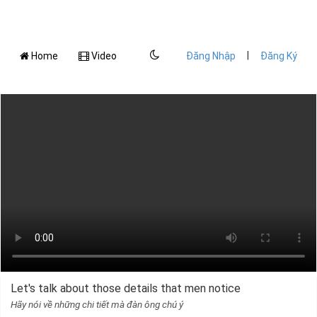
|
Home
Video
Đăng Nhập
Đăng Ký
Let's talk about those details that men notice
Hãy nói về những chi tiết mà đàn ông chú ý