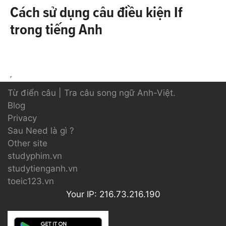
Cách sử dụng câu điều kiện If
trong tiếng Anh
Từ điển câu | Tra câu song ngữ Anh-Việt.
Blog
Privacy
Sau Need là gì ?
Other site
studyphim.vn
studytienganh.vn
toeic123.vn
Your IP: 216.73.216.190